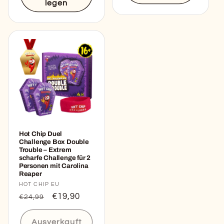
legen
Hot Chip Duel
Challenge Box Double
Trouble – Extrem
scharfe Challenge für 2
Personen mit Carolina
Reaper
Anbieter:
HOT CHIP EU
Normaler
Verkaufspreis
€19,90
€24,99
Preis
Ausverkauft