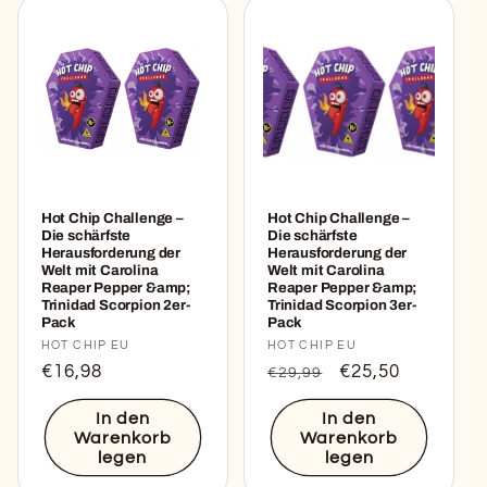
Hot Chip Challenge –
Hot Chip Challenge –
Die schärfste
Die schärfste
Herausforderung der
Herausforderung der
Welt mit Carolina
Welt mit Carolina
Reaper Pepper &amp;
Reaper Pepper &amp;
Trinidad Scorpion 2er-
Trinidad Scorpion 3er-
Pack
Pack
Anbieter:
HOT CHIP EU
Anbieter:
HOT CHIP EU
Normaler
€16,98
Normaler
Verkaufspreis
€25,50
€29,99
Preis
Preis
In den
In den
Warenkorb
Warenkorb
legen
legen