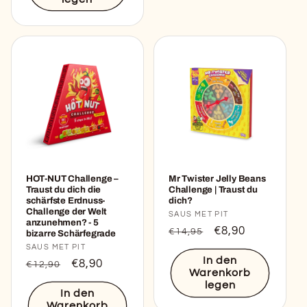
HOT-NUT Challenge –
Mr Twister Jelly Beans
Traust du dich die
Challenge | Traust du
schärfste Erdnuss-
dich?
Challenge der Welt
Anbieter:
SAUS MET PIT
anzunehmen? - 5
Normaler
Verkaufspreis
€8,90
€14,95
bizarre Schärfegrade
Preis
Anbieter:
SAUS MET PIT
In den
Normaler
Verkaufspreis
€8,90
€12,90
Warenkorb
Preis
legen
In den
Warenkorb