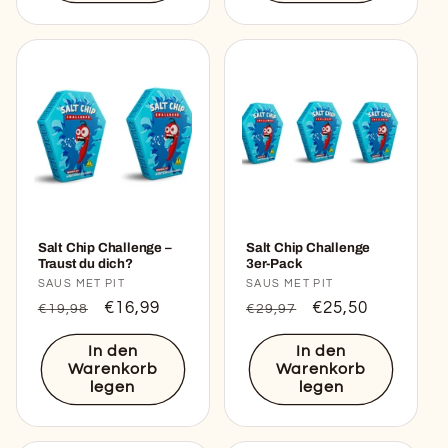
Salt Chip Challenge –
Salt Chip Challenge
Traust du dich?
3er-Pack
Anbieter:
SAUS MET PIT
Anbieter:
SAUS MET PIT
Normaler
Verkaufspreis
€16,99
Normaler
Verkaufspreis
€25,50
€19,98
€29,97
Preis
Preis
In den
In den
Warenkorb
Warenkorb
legen
legen