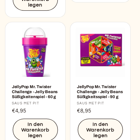
legen
JellyPop Mr. Twister
JellyPop Mr. Twister
Challenge - Jelly Beans
Challenge - Jelly Beans
Süßigkeitenspiel - 60 g
Süßigkeitsspiel - 90 g
Anbieter:
SAUS MET PIT
Anbieter:
SAUS MET PIT
Normaler
€4,95
Normaler
€8,95
Preis
Preis
In den
In den
Warenkorb
Warenkorb
legen
legen