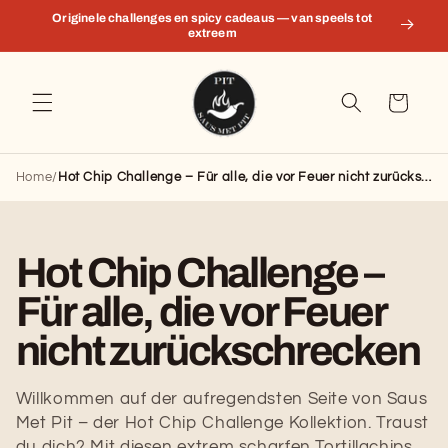
Direkt
Originele challenges en spicy cadeaus — van speels tot
zum
extreem
Inhalt
Warenkorb
Home
/
Hot Chip Challenge – Für alle, die vor Feuer nicht zurückschrecken
Kategorie:
Hot Chip Challenge –
Für alle, die vor Feuer
nicht zurückschrecken
Willkommen auf der aufregendsten Seite von Saus
Met Pit – der Hot Chip Challenge Kollektion. Traust
du dich? Mit diesen extrem scharfen Tortillachips,