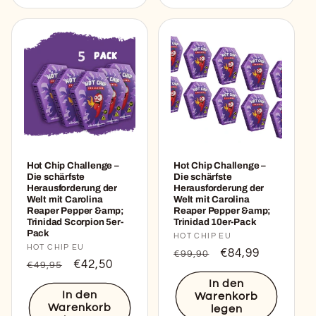
Hot Chip Challenge –
Hot Chip Challenge –
Die schärfste
Die schärfste
Herausforderung der
Herausforderung der
Welt mit Carolina
Welt mit Carolina
Reaper Pepper &amp;
Reaper Pepper &amp;
Trinidad Scorpion 5er-
Trinidad 10er-Pack
Pack
Anbieter:
HOT CHIP EU
Anbieter:
HOT CHIP EU
Normaler
Verkaufspreis
€84,99
€99,90
Normaler
Verkaufspreis
€42,50
€49,95
Preis
Preis
In den
In den
Warenkorb
Warenkorb
legen