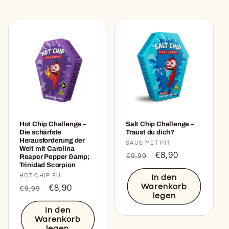
Hot Chip Challenge –
Salt Chip Challenge –
Die schärfste
Traust du dich?
Herausforderung der
Anbieter:
SAUS MET PIT
Welt mit Carolina
Normaler
Verkaufspreis
€8,90
€9,99
Reaper Pepper &amp;
Trinidad Scorpion
Preis
Anbieter:
HOT CHIP EU
In den
Warenkorb
Normaler
Verkaufspreis
€8,90
€9,99
legen
Preis
In den
Warenkorb
legen