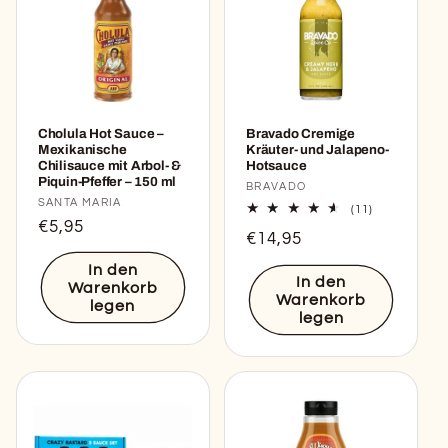
Cholula Hot Sauce –
Bravado Cremige
Mexikanische
Kräuter- und Jalapeno-
Chilisauce mit Arbol- &
Hotsauce
Piquin-Pfeffer – 150 ml
Anbieter:
BRAVADO
Anbieter:
SANTA MARIA
11
(11)
Bewertungen
Normaler
€5,95
Normaler
€14,95
insgesamt
Preis
Preis
In den
In den
Warenkorb
Warenkorb
legen
legen