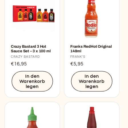
Crazy Bastard 3 Hot
Franks RedHot Original
Sauce Set – 3 x 100 ml
148ml
Anbieter:
CRAZY BASTARD
Anbieter:
FRANK'S
Normaler
€16,95
Normaler
€5,95
Preis
Preis
In den
In den
Warenkorb
Warenkorb
legen
legen