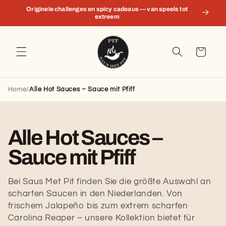
Direkt
Originele challenges en spicy cadeaus — van speels tot
zum
extreem
Inhalt
Warenkorb
Home
/
Alle Hot Sauces – Sauce mit Pfiff
Kategorie:
Alle Hot Sauces –
Sauce mit Pfiff
Bei Saus Met Pit finden Sie die größte Auswahl an
scharfen Saucen in den Niederlanden. Von
frischem Jalapeño bis zum extrem scharfen
Carolina Reaper – unsere Kollektion bietet für