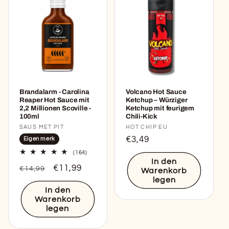
Brandalarm - Carolina
Volcano Hot Sauce
Reaper Hot Sauce mit
Ketchup – Würziger
2,2 Millionen Scoville -
Ketchup mit feurigem
100ml
Chili-Kick
Anbieter:
SAUS MET PIT
Anbieter:
HOT CHIP EU
Normaler
€3,49
Eigen merk
Preis
164
(164)
Bewertungen
In den
Normaler
Verkaufspreis
€11,99
insgesamt
€14,99
Warenkorb
Preis
legen
In den
Warenkorb
legen