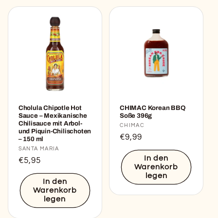
Cholula Chipotle Hot
CHIMAC Korean BBQ
Sauce – Mexikanische
Soße 396g
Chilisauce mit Arbol-
Anbieter:
CHIMAC
und Piquin-Chilischoten
Normaler
€9,99
– 150 ml
Preis
Anbieter:
SANTA MARIA
In den
Normaler
€5,95
Warenkorb
Preis
legen
In den
Warenkorb
legen