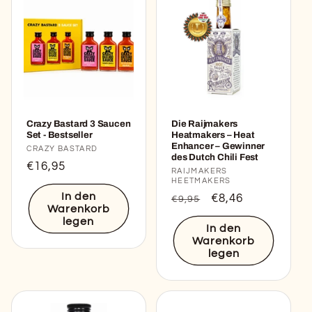
Crazy Bastard 3 Saucen
Die Raijmakers
Set - Bestseller
Heatmakers – Heat
Enhancer – Gewinner
Anbieter:
CRAZY BASTARD
des Dutch Chili Fest
Normaler
€16,95
Anbieter:
RAIJMAKERS
Preis
HEETMAKERS
In den
Normaler
Verkaufspreis
€8,46
€9,95
Warenkorb
Preis
legen
In den
Warenkorb
legen