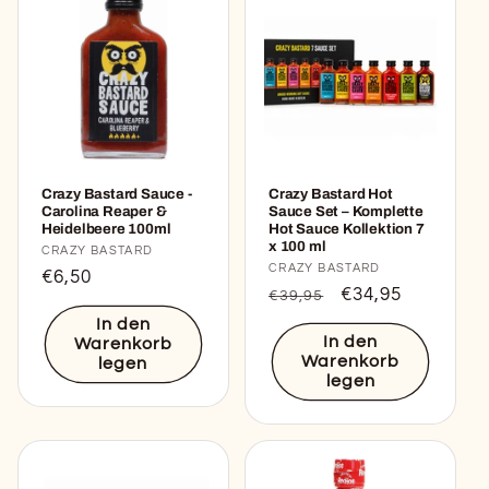
Crazy Bastard Sauce -
Crazy Bastard Hot
Carolina Reaper &
Sauce Set – Komplette
Heidelbeere 100ml
Hot Sauce Kollektion 7
x 100 ml
Anbieter:
CRAZY BASTARD
Anbieter:
CRAZY BASTARD
Normaler
€6,50
Normaler
Verkaufspreis
€34,95
€39,95
Preis
Preis
In den
In den
Warenkorb
Warenkorb
legen
legen