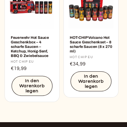
Feuerwehr Hot Sauce
HOT-CHIP Volcano Hot
Geschenkbox – 4
Sauce Geschenkset – 8
scharfe Saucen –
scharfe Saucen (8 x 270
Ketchup, Honig-Senf,
ml)
BBQ & Zwiebelsauce
Anbieter:
HOT CHIP EU
Anbieter:
HOT CHIP EU
Normaler
€34,99
Normaler
€19,99
Preis
Preis
In den
In den
Warenkorb
Warenkorb
legen
legen