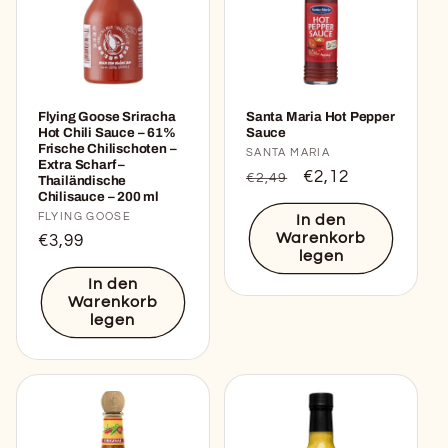
Flying Goose Sriracha
Santa Maria Hot Pepper
Hot Chili Sauce – 61%
Sauce
Frische Chilischoten –
Anbieter:
SANTA MARIA
Extra Scharf –
Normaler
Verkaufspreis
€2,12
€2,49
Thailändische
Chilisauce – 200 ml
Preis
Anbieter:
FLYING GOOSE
In den
Warenkorb
Normaler
€3,99
legen
Preis
In den
Warenkorb
legen