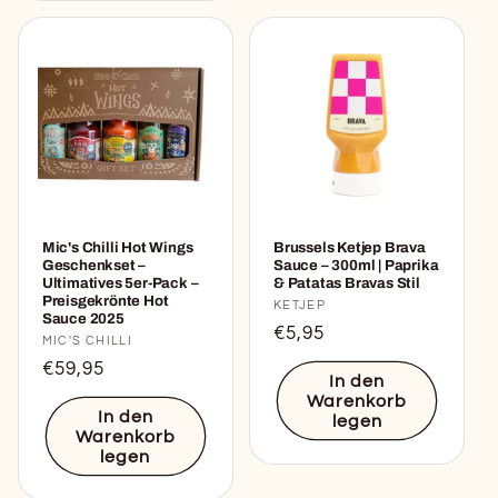
Mic's Chilli Hot Wings
Brussels Ketjep Brava
Geschenkset –
Sauce – 300ml | Paprika
Ultimatives 5er-Pack –
& Patatas Bravas Stil
Preisgekrönte Hot
Anbieter:
KETJEP
Sauce 2025
Normaler
€5,95
Anbieter:
MIC'S CHILLI
Preis
Normaler
€59,95
In den
Preis
Warenkorb
In den
legen
Warenkorb
legen