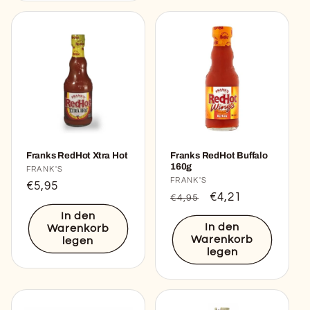
Franks RedHot Xtra Hot
Franks RedHot Buffalo
160g
Anbieter:
FRANK'S
Anbieter:
FRANK'S
Normaler
€5,95
Normaler
Verkaufspreis
€4,21
€4,95
Preis
Preis
In den
In den
Warenkorb
Warenkorb
legen
legen