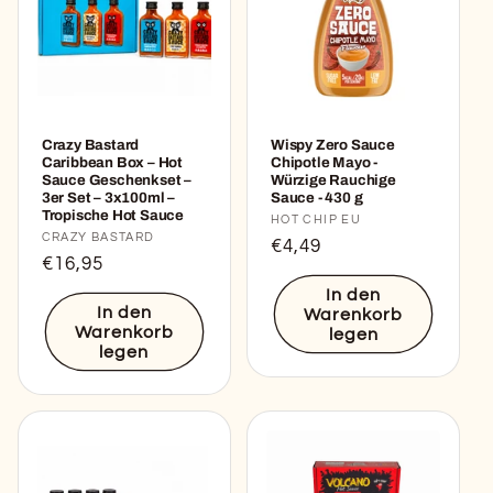
Crazy Bastard
Wispy Zero Sauce
Caribbean Box – Hot
Chipotle Mayo -
Sauce Geschenkset –
Würzige Rauchige
3er Set – 3x100ml –
Sauce - 430 g
Tropische Hot Sauce
Anbieter:
HOT CHIP EU
Anbieter:
CRAZY BASTARD
Normaler
€4,49
Normaler
€16,95
Preis
Preis
In den
In den
Warenkorb
Warenkorb
legen
legen