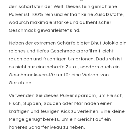
(Ghost
(Ghost
den schärfsten der Welt. Dieses fein gemahlene
Pepper)
Pepper)
Pulver ist 100% rein und enthält keine Zusatzstoffe,
30g
30g
wodurch maximale Stärke und authentischer
–
–
100%
100%
Geschmack gewährleistet sind.
Rein
Rein
–
–
Neben der extremen Schärfe bietet Bhut Jolokia ein
1+
1+
reiches und tiefes Geschmacksprofil mit leicht
Million
Million
rauchigen und fruchtigen Untertönen. Dadurch ist
Scoville
Scoville
es nicht nur eine scharfe Zutat, sondern auch ein
–
–
Extrem
Extrem
Geschmacksverstärker für eine Vielzahl von
scharfe
scharfe
Gerichten.
Chili
Chili
Verwenden Sie dieses Pulver sparsam, um Fleisch,
Fisch, Suppen, Saucen oder Marinaden einen
kräftigen und feurigen Kick zu verleihen. Eine kleine
Menge genügt bereits, um ein Gericht auf ein
höheres Schärfeniveau zu heben.