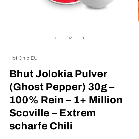
Medien
1
in
von
1
/
2
Modal
öffnen
Hot Chip EU
Bhut Jolokia Pulver
(Ghost Pepper) 30g –
100% Rein – 1+ Million
Scoville – Extrem
scharfe Chili