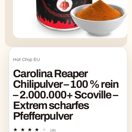
Medien
1
in
Modal
öffnen
Hot Chip EU
Carolina Reaper
Chilipulver – 100 % rein
– 2.000.000+ Scoville –
Extrem scharfes
Pfefferpulver
26
(26)