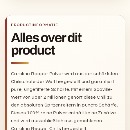
2.000.000+
2.000.000+
Scoville
Scoville
–
–
Extrem
Extrem
PRODUCTINFORMATIE
scharfes
scharfes
Pfefferpulver
Pfefferpulver
Alles over dit
product
Carolina Reaper Pulver wird aus der schärfsten
Chilischote der Welt hergestellt und garantiert
pure, ungefilterte Schärfe. Mit einem Scoville-
Wert von über 2 Millionen gehört diese Chili zu
den absoluten Spitzenreitern in puncto Schärfe.
Dieses 100% reine Pulver enthält keine Zusätze
und wird ausschließlich aus gemahlenen
Carolina Reaper Chilis hergestellt.