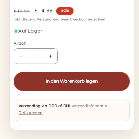
Bewertungen
insgesamt
Normaler
Verkaufspreis
€14,99
Sale
€19,99
Preis
Inkl. Steuern.
Versand
wird beim Checkout berechnet
Auf Lager
Anzahl
Anzahl
Verringere
Erhöhe
die
die
Menge
Menge
für
für
In den Warenkorb legen
Carolina
Carolina
Reaper
Reaper
Chilipulver
Chilipulver
–
–
Verzending via DPD of DHL
Verzendinformatie
100
100
Retourneren
%
%
rein
rein
–
–